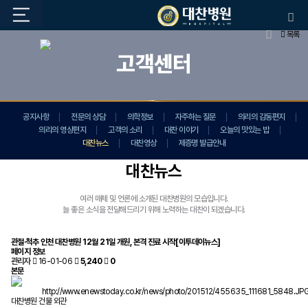
목록
고객센터
공지사항
전문의 상담
의학정보
자주하는 질문
의리의 감동편지
의리의 영상편지
고객의 소리
대찬 이야기
오늘의 맛있는 밥
대찬뉴스
대찬영상
제증명 발급안내
대찬뉴스
여러 매체 및 언론에 소개된 대찬병원의 모습입니다.
늘 좋은 소식을 전달해드리기 위해 노력하는 대찬이 되겠습니다.
관절·척추 인천 대찬병원 12월 21일 개원, 본격 진료 시작[이투데이뉴스]
페이지 정보
관리자
16-01-06
5,240
0
본문
http://www.enewstoday.co.kr/news/photo/201512/455635_111681_5848.JPG
대찬병원 건물 외관