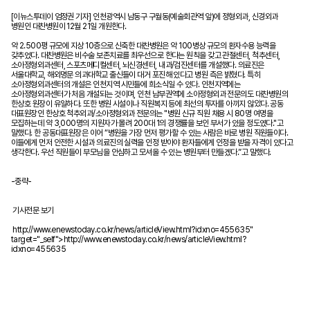
[이뉴스투데이 엄정권 기자] 인천광역시 남동구 구월동(예술회관역 앞)에 정형외과, 신경외과
병원인 대찬병원이 12월 21일 개원한다.
약 2.500평 규모에 지상 10층으로 신축한 대찬병원은 약 100병상 규모의 환자수용 능력을
갖추었다. 대찬병원은 비수술 보존치료를 최우선으로 한다는 원칙을 갖고 관절센터, 척추센터,
소아정형외과센터, 스포츠메디컬센터, 뇌신경센터, 내과/검진센터를 개설했다. 의료진은
서울대학교, 해외명문 의과대학교 출신들이 대거 포진해 있다고 병원 측은 밝혔다. 특히
소아정형외과센터의 개설은 인천지역 시민들에 희소식일 수 있다. 인천지역에는
소아정형외과센터가 처음 개설되는 것이며, 인천 남부권역에 소아정형외과 전문의도 대찬병원의
한상호 원장이 유일하다. 또한 병원 시설이나 직원복지 등에 최선의 투자를 아끼지 않았다. 공동
대표원장인 한상호 척추외과/소아정형외과 전문의는 "병원 신규 직원 채용 시 80명 여명을
모집하는데 약 3,000명의 지원자가 몰려 200대 1의 경쟁률을 보인 부서가 있을 정도였다."고
말했다. 한 공동대표원장은 이어 “병원을 가장 먼저 평가할 수 있는 사람은 바로 병원 직원들이다.
이들에게 먼저 안전한 시설과 의료진의 실력을 인정 받아야 환자들에게 인정을 받을 자격이 있다고
생각한다. 우선 직원들이 부모님을 안심하고 모셔올 수 있는 병원부터 만들겠다.”고 말했다.
-중략-
기사전문 보기
http://www.enewstoday.co.kr/news/articleView.html?idxno=455635"
target="_self">
http://www.enewstoday.co.kr/news/articleView.html?
idxno=455635