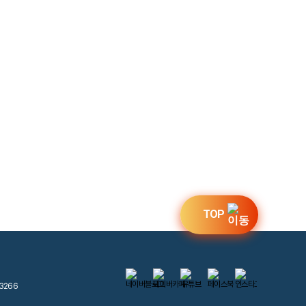
TOP
3266