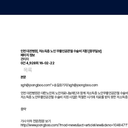
인천 대찬병원, 저소득층 노인 무릎인공관절 수술비 지원 [중부일보]
페이지 정보
관리자
0건
4,928회
16-02-22
목록
본문
sgh@joongboo.com
">송길호기자/
sgh@joongboo.com
인천 대찬병원은 대한노인회 노인의료나눔재단과 함께 저소득층 노인무릎인공관절 수술비 지
저소득층 노인무릎인공관절 수술비 지원 사업은 적절한 시기에 치료를 받지 못한 저소득층
중략
기사 이하 전문/원문 보기
http://www.joongboo.com/?mod=news&act=articleView&idxno=1048471"