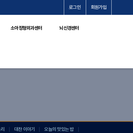
로그인
회원가입
소아정형외과센터
뇌신경센터
소리
대찬 이야기
오늘의 맛있는 밥