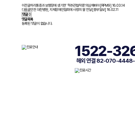
이전글
허리통증과 보행장애 생기면 '척추관협착증'의심해봐야 [RPM9]
16.03.14
다음글
인천 대찬병원, 지체장애인협회에 사랑의 쌀 전달 [중부일보]
16.02.11
댓글
0
댓글목록
등록된 댓글이 없습니다.
1522-32
해외 연결 82-070-4448