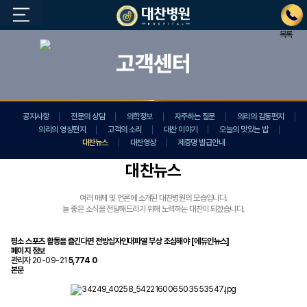
목록
고객센터
공지사항
전문의 상담
의학정보
자주하는 질문
의리의 감동편지
의리의 영상편지
고객의 소리
대찬 이야기
오늘의 맛있는 밥
대찬뉴스
대찬영상
제증명 발급안내
대찬뉴스
여러 매체 및 언론에 소개된 대찬병원의 모습입니다.
늘 좋은 소식을 전달해드리기 위해 노력하는 대찬이 되겠습니다.
평소 스포츠 활동을 즐긴다면 전방십자인대파열 부상 조심해야 [에듀인뉴스]
페이지 정보
관리자
20-09-21
5,774
0
본문