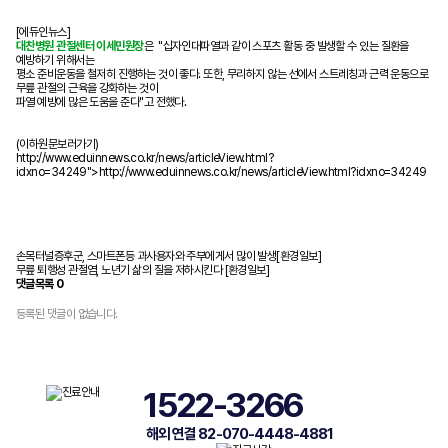
[에듀인뉴스]
대찬병원 관절센터 이세민원장
은
"십자인대파열과 같이 스포츠 활동 중 발생할 수 있는 질환을
예방하기 위해서는
평소 준비운동을 철저히 진행하는 것이 좋다.
또한, 무리하지 않는 선에서 스트레칭과 근력 운동으로
무릎 관절의 근육을 강화하는 것이
파열 예방에 많은 도움을 준다
"고 전했다.
(이하
원문보러가기)
http://www.eduinnews.co.kr/news/articleView.html?
idxno=34249"
>
http://www.eduinnews.co.kr/news/articleView.html?idxno=34249
손목터널증후군, 스마트폰등 과사용자와 주부에게서 많이 발생[환경일보]
무릎 퇴행성 관절염, 노년기 삶의 질을 저하시킨다 [환경일보]
댓글목록
0
등록된 댓글이 없습니다.
1522-3266
해외 연결 82-070-4448-4881